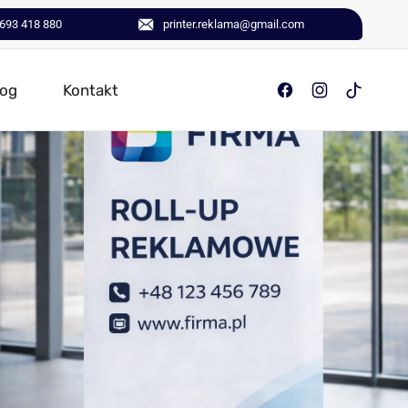
693 418 880
printer.reklama@gmail.com
log
Kontakt