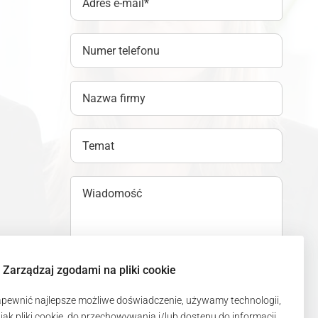
Zarządzaj zgodami na pliki cookie
pewnić najlepsze możliwe doświadczenie, używamy technologii,
Akceptuję
politykę prywatności
.
 jak pliki cookie, do przechowywania i/lub dostępu do informacji