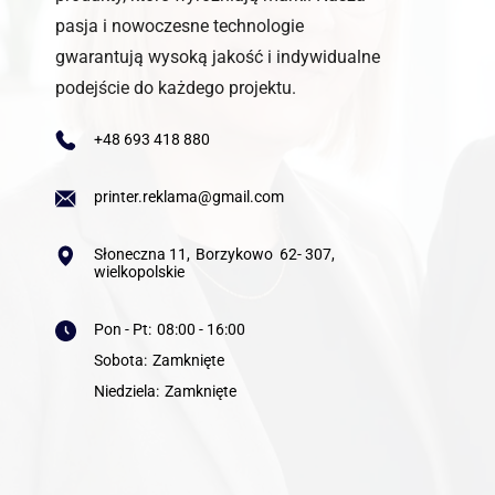
pasja i nowoczesne technologie
gwarantują wysoką jakość i indywidualne
podejście do każdego projektu.
+48 693 418 880
printer.reklama@gmail.com
Słoneczna 11
,
Borzykowo
62- 307
,
wielkopolskie
Pon - Pt
:
08:00 - 16:00
Sobota
:
Zamknięte
Niedziela
:
Zamknięte