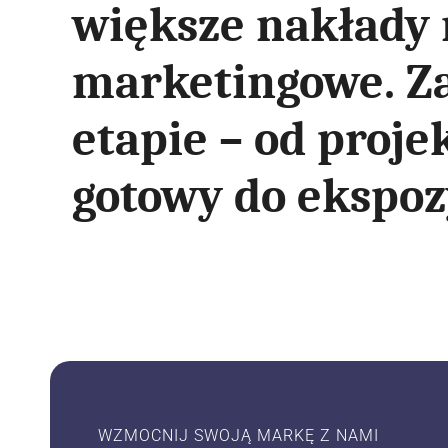
większe nakłady 
marketingowe. Z
etapie – od proje
gotowy do ekspozy
WZMOCNIJ SWOJĄ MARKĘ Z NAMI