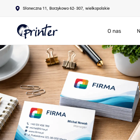
Słoneczna 11
,
Borzykowo
62- 307
,
wielkopolskie
O nas
N