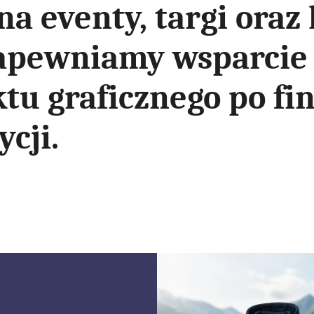
na eventy, targi ora
apewniamy wsparcie
ktu graficznego po fi
cji.